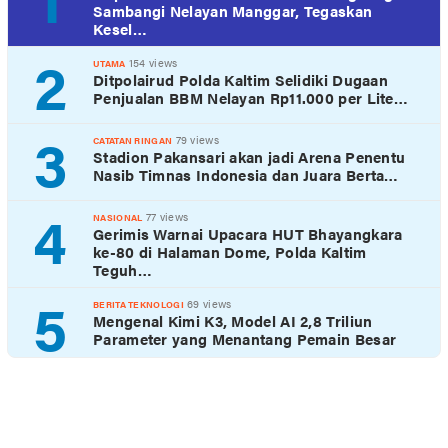
Sambangi Nelayan Manggar, Tegaskan
Kesel…
2
154 views
UTAMA
Ditpolairud Polda Kaltim Selidiki Dugaan
Penjualan BBM Nelayan Rp11.000 per Lite…
3
79 views
CATATAN RINGAN
Stadion Pakansari akan jadi Arena Penentu
Nasib Timnas Indonesia dan Juara Berta…
4
77 views
NASIONAL
Gerimis Warnai Upacara HUT Bhayangkara
ke-80 di Halaman Dome, Polda Kaltim
Teguh…
5
69 views
BERITA TEKNOLOGI
Mengenal Kimi K3, Model AI 2,8 Triliun
Parameter yang Menantang Pemain Besar