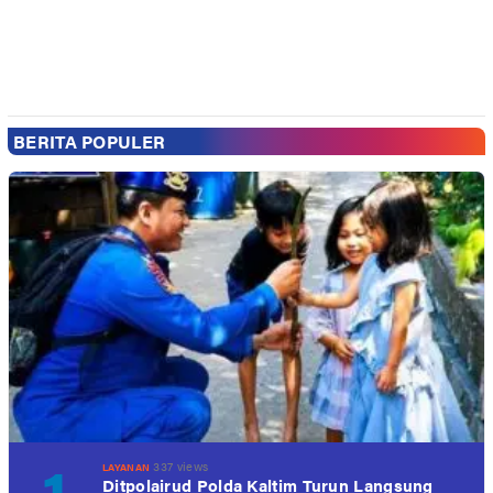
BERITA POPULER
1
337 views
LAYANAN
Ditpolairud Polda Kaltim Turun Langsung