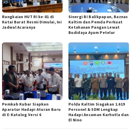
Rangkaian HUT RI ke-81 di
Sinergi BI Balikpapan, Baznas
Kutai Barat Resmi Dimulai, Ini
Kaltim dan Pemda Perkuat
Jadwal Acaranya
Ketahanan Pangan Lewat
Budidaya Ayam Petelur
Pemkab Kubar Siapkan
Polda Kaltim Siagakan 1.619
Aparatur Hadapi Aturan Baru
Personel & SDM Lengkap
di E-Katalog Versi 6
Hadapi Ancaman Karhutla dan
El Nino