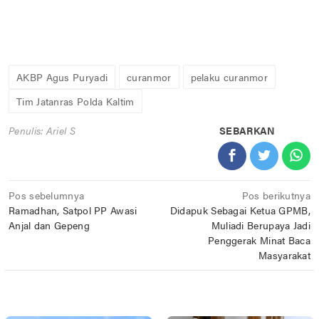
AKBP Agus Puryadi
curanmor
pelaku curanmor
Tim Jatanras Polda Kaltim
Penulis: Ariel S
SEBARKAN
Navigasi
Pos sebelumnya
Pos berikutnya
Ramadhan, Satpol PP Awasi
Didapuk Sebagai Ketua GPMB,
pos
Anjal dan Gepeng
Muliadi Berupaya Jadi
Penggerak Minat Baca
Masyarakat
POS TERKAIT