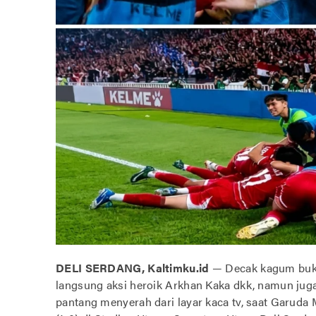
DELI SERDANG, Kaltimku.id
— Decak kagum buka
langsung aksi heroik Arkhan Kaka dkk, namun ju
pantang menyerah dari layar kaca tv, saat Garud