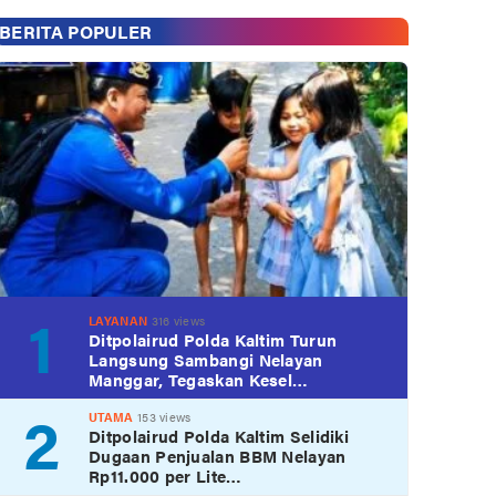
BERITA POPULER
1
LAYANAN
316 views
Ditpolairud Polda Kaltim Turun
Langsung Sambangi Nelayan
Manggar, Tegaskan Kesel…
2
UTAMA
153 views
Ditpolairud Polda Kaltim Selidiki
Dugaan Penjualan BBM Nelayan
Rp11.000 per Lite…