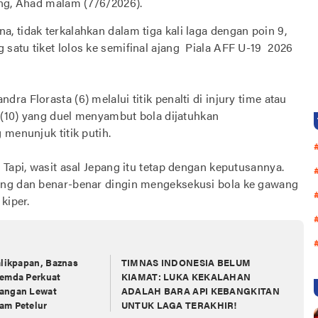
ang, Ahad malam (7/6/2026).
, tidak terkalahkan dalam tiga kali laga dengan poin 9,
satu tiket lolos ke semifinal ajang Piala AFF U-19 2026
a Florasta (6) melalui titik penalti di injury time atau
g (10) yang duel menyambut bola dijatuhkan
 menunjuk titik putih.
 Tapi, wasit asal Jepang itu tetap dengan keputusannya.
ang dan benar-benar dingin mengeksekusi bola ke gawang
kiper.
alikpapan, Baznas
TIMNAS INDONESIA BELUM
Pemda Perkuat
KIAMAT: LUKA KEKALAHAN
angan Lewat
ADALAH BARA API KEBANGKITAN
am Petelur
UNTUK LAGA TERAKHIR!