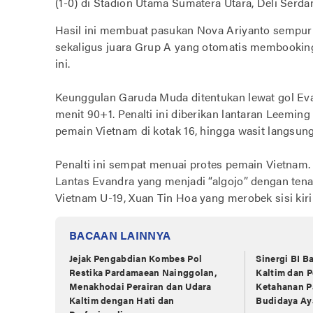
(1-0) di Stadion Utama Sumatera Utara, Deli Serd
‎Hasil ini membuat pasukan Nova Ariyanto sempurna
sekaligus juara Grup A yang otomatis membooking 
ini.
‎Keunggulan Garuda Muda ditentukan lewat gol Evandr
menit 90+1. Penalti ini diberikan lantaran Leemin
pemain Vietnam di kotak 16, hingga wasit langsung
‎Penalti ini sempat menuai protes pemain Vietnam.
Lantas Evandra yang menjadi “algojo” dengan ten
Vietnam U-19, Xuan Tin Hoa yang merobek sisi kiri 
BACAAN LAINNYA
Jejak Pengabdian Kombes Pol
Sinergi BI B
Restika Pardamaean Nainggolan,
Kaltim dan 
Menakhodai Perairan dan Udara
Ketahanan P
Kaltim dengan Hati dan
Budidaya Ay