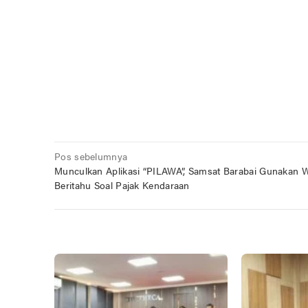
Navigasi
Pos sebelumnya
Munculkan Aplikasi “PILAWA”, Samsat Barabai Gunakan 
pos
Beritahu Soal Pajak Kendaraan
POS TERKAIT