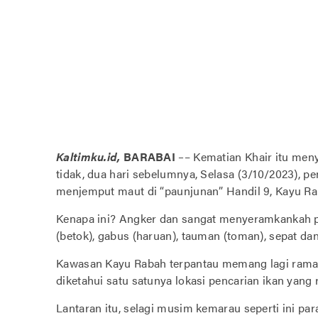
Kaltimku.id,
BARABAI
–
– Kematian Khair itu men
tidak, dua hari sebelumnya, Selasa (3/10/2023), p
menjemput maut di “paunjunan” Handil 9, Kayu Ra
Kenapa ini? Angker dan sangat menyeramkankah p
(betok), gabus (haruan), tauman (toman), sepat d
Kawasan Kayu Rabah terpantau memang lagi ramai 
diketahui satu satunya lokasi pencarian ikan yang 
Lantaran itu, selagi musim kemarau seperti ini pa