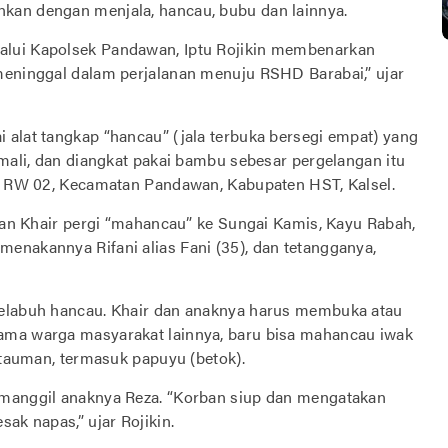
kan dengan menjala, hancau, bubu dan lainnya.
alui Kapolsek Pandawan, Iptu Rojikin membenarkan
meninggal dalam perjalanan menuju RSHD Barabai,” ujar
 alat tangkap “hancau” (jala terbuka bersegi empat) yang
emali, dan diangkat pakai bambu sebesar pergelangan itu
8, RW 02, Kecamatan Pandawan, Kabupaten HST, Kalsel.
rban Khair pergi “mahancau” ke Sungai Kamis, Kayu Rabah,
enakannya Rifani alias Fani (35), dan tetangganya,
melabuh hancau. Khair dan anaknya harus membuka atau
ama warga masyarakat lainnya, baru bisa mahancau iwak
, tauman, termasuk papuyu (betok).
emanggil anaknya Reza. “Korban siup dan mengatakan
ak napas,” ujar Rojikin.