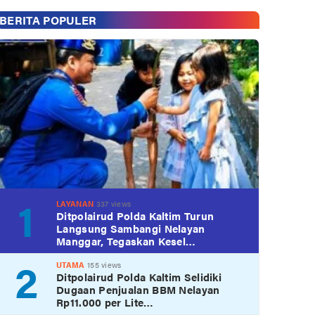
BERITA POPULER
1
LAYANAN
337 views
Ditpolairud Polda Kaltim Turun
Langsung Sambangi Nelayan
Manggar, Tegaskan Kesel…
2
UTAMA
155 views
Ditpolairud Polda Kaltim Selidiki
Dugaan Penjualan BBM Nelayan
Rp11.000 per Lite…