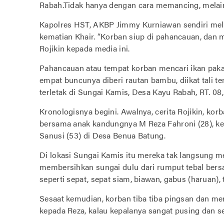
Rabah.Tidak hanya dengan cara memancing, melain
Kapolres HST, AKBP Jimmy Kurniawan sendiri mel
kematian Khair. “Korban siup di pahancauan, dan 
Rojikin kepada media ini.
Pahancauan atau tempat korban mencari ikan pakai
empat buncunya diberi rautan bambu, diikat tali t
terletak di Sungai Kamis, Desa Kayu Rabah, RT. 0
Kronologisnya begini. Awalnya, cerita Rojikin, ko
bersama anak kandungnya M Reza Fahroni (28), kem
Sanusi (53) di Desa Benua Batung.
Di lokasi Sungai Kamis itu mereka tak langsung 
membersihkan sungai dulu dari rumput tebal bers
seperti sepat, sepat siam, biawan, gabus (haruan)
Sesaat kemudian, korban tiba tiba pingsan dan m
kepada Reza, kalau kepalanya sangat pusing dan ses