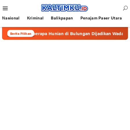
Loncat
Menu
ke
Mobile
konten
Nasional
Kriminal
Balikpapan
Penajam Paser Utara
”, Beberapa Hunian di Bulungan Dijadikan Wadah Prostitusi
Berita Pilihan