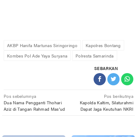
AKBP Hanifa Martunas Siringoringo
Kapolres Bontang
Kombes Pol Ade Yaya Suryana
Polresta Samarinda
SEBARKAN
Navigasi
Pos sebelumnya
Pos berikutnya
Dua Nama Pengganti Thohari
Kapolda Kaltim, Silaturahmi
pos
Aziz di Tangan Rahmad Mas’ud
Dapat Jaga Keutuhan NKRI
POS TERKAIT