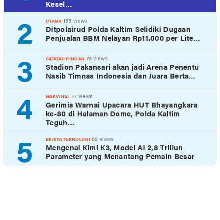
Kesel…
2
155 views
UTAMA
Ditpolairud Polda Kaltim Selidiki Dugaan
Penjualan BBM Nelayan Rp11.000 per Lite…
3
79 views
CATATAN RINGAN
Stadion Pakansari akan jadi Arena Penentu
Nasib Timnas Indonesia dan Juara Berta…
4
77 views
NASIONAL
Gerimis Warnai Upacara HUT Bhayangkara
ke-80 di Halaman Dome, Polda Kaltim
Teguh…
5
69 views
BERITA TEKNOLOGI
Mengenal Kimi K3, Model AI 2,8 Triliun
Parameter yang Menantang Pemain Besar