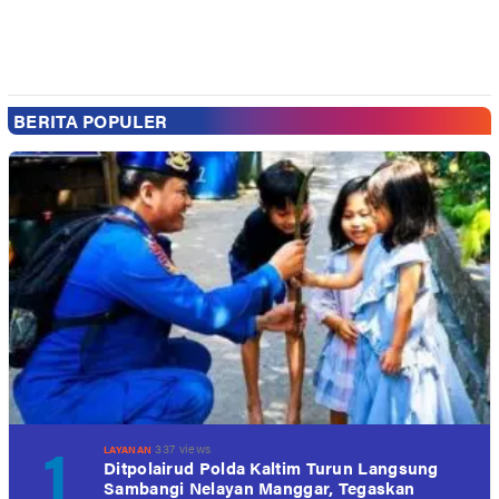
BERITA POPULER
1
337 views
LAYANAN
Ditpolairud Polda Kaltim Turun Langsung
Sambangi Nelayan Manggar, Tegaskan