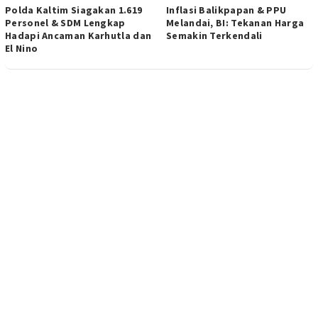
Polda Kaltim Siagakan 1.619
Inflasi Balikpapan & PPU
Personel & SDM Lengkap
Melandai, BI: Tekanan Harga
Hadapi Ancaman Karhutla dan
Semakin Terkendali
El Nino