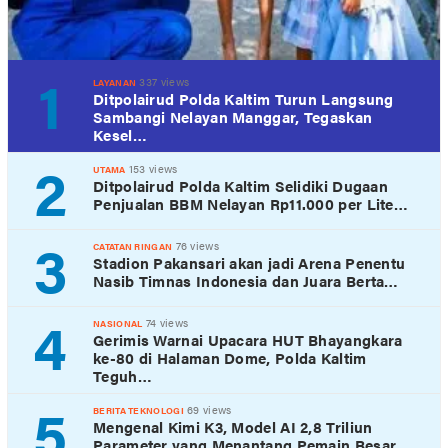
1
337 views
LAYANAN
Ditpolairud Polda Kaltim Turun Langsung
Sambangi Nelayan Manggar, Tegaskan
Kesel…
2
153 views
UTAMA
Ditpolairud Polda Kaltim Selidiki Dugaan
Penjualan BBM Nelayan Rp11.000 per Lite…
3
76 views
CATATAN RINGAN
Stadion Pakansari akan jadi Arena Penentu
Nasib Timnas Indonesia dan Juara Berta…
4
74 views
NASIONAL
Gerimis Warnai Upacara HUT Bhayangkara
ke-80 di Halaman Dome, Polda Kaltim
Teguh…
5
69 views
BERITA TEKNOLOGI
Mengenal Kimi K3, Model AI 2,8 Triliun
Parameter yang Menantang Pemain Besar