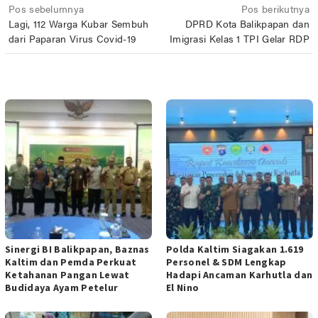
Navigasi
Pos sebelumnya
Pos berikutnya
Lagi, 112 Warga Kubar Sembuh
DPRD Kota Balikpapan dan
pos
dari Paparan Virus Covid-19
Imigrasi Kelas 1 TPI Gelar RDP
POS TERKAIT
Sinergi BI Balikpapan, Baznas
Polda Kaltim Siagakan 1.619
Kaltim dan Pemda Perkuat
Personel & SDM Lengkap
Ketahanan Pangan Lewat
Hadapi Ancaman Karhutla dan
Budidaya Ayam Petelur
El Nino