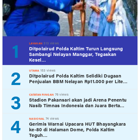
1
313 views
LAYANAN
Ditpolairud Polda Kaltim Turun Langsung
Sambangi Nelayan Manggar, Tegaskan
Kesel…
2
153 views
UTAMA
Ditpolairud Polda Kaltim Selidiki Dugaan
Penjualan BBM Nelayan Rp11.000 per Lite…
3
76 views
CATATAN RINGAN
Stadion Pakansari akan jadi Arena Penentu
Nasib Timnas Indonesia dan Juara Berta…
4
74 views
NASIONAL
Gerimis Warnai Upacara HUT Bhayangkara
ke-80 di Halaman Dome, Polda Kaltim
Teguh…