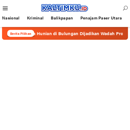
Loncat
Menu
ke
Mobile
konten
Nasional
Kriminal
Balikpapan
Penajam Paser Utara
berapa Hunian di Bulungan Dijadikan Wadah Prostitusi
Berita Pilihan