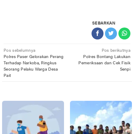
SEBARKAN
Navigasi
Pos sebelumnya
Pos berikutnya
Polres Paser Gelorakan Perang
Polres Bontang Lakukan
pos
Terhadap Narkoba, Ringkus
Pemeriksaan dan Cek Fisik
Seorang Pelaku Warga Desa
Senpi
Pait
POS TERKAIT