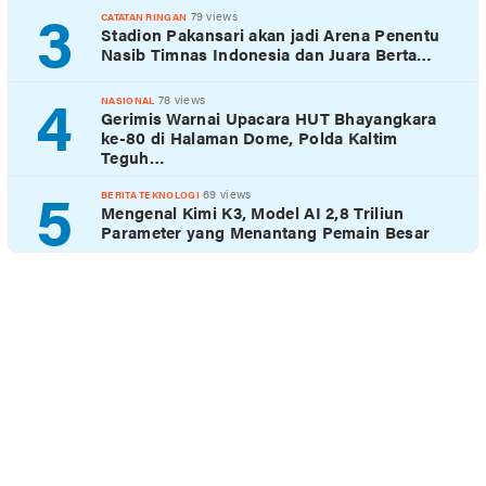
3
79 views
CATATAN RINGAN
Stadion Pakansari akan jadi Arena Penentu
Nasib Timnas Indonesia dan Juara Berta…
4
78 views
NASIONAL
Gerimis Warnai Upacara HUT Bhayangkara
ke-80 di Halaman Dome, Polda Kaltim
Teguh…
5
69 views
BERITA TEKNOLOGI
Mengenal Kimi K3, Model AI 2,8 Triliun
Parameter yang Menantang Pemain Besar