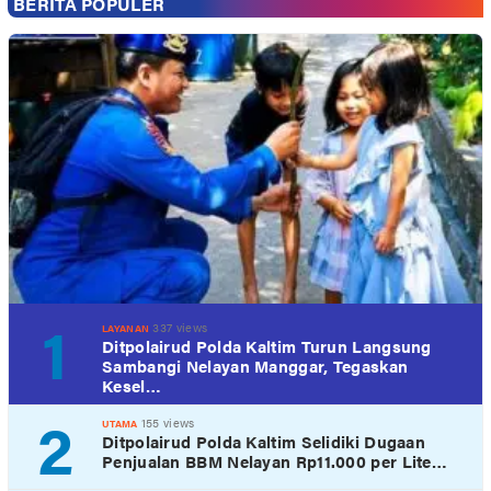
BERITA POPULER
1
337 views
LAYANAN
Ditpolairud Polda Kaltim Turun Langsung
Sambangi Nelayan Manggar, Tegaskan
Kesel…
2
155 views
UTAMA
Ditpolairud Polda Kaltim Selidiki Dugaan
Penjualan BBM Nelayan Rp11.000 per Lite…